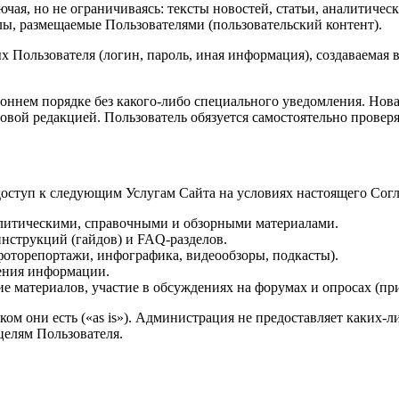
ючая, но не ограничиваясь: тексты новостей, статьи, аналитич
алы, размещаемые Пользователями (пользовательский контент).
 Пользователя (логин, пароль, иная информация), создаваемая в
нем порядке без какого-либо специального уведомления. Новая
овой редакцией. Пользователь обязуется самостоятельно провер
доступ к следующим Услугам Сайта на условиях настоящего Сог
алитическими, справочными и обзорными материалами.
нструкций (гайдов) и FAQ-разделов.
оторепортажи, инфографика, видеообзоры, подкасты).
ения информации.
 материалов, участие в обсуждениях на форумах и опросах (пр
аком они есть («as is»). Администрация не предоставляет каких
целям Пользователя.