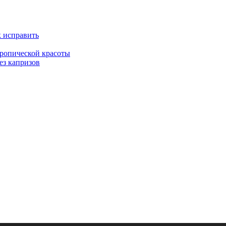
к исправить
тропической красоты
ез капризов