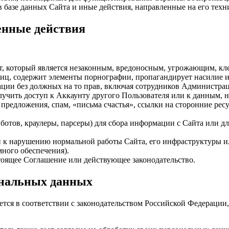
в базе данных Сайта и иные действия, направленные на его техн
щенные действия
т, который является незаконным, вредоносным, угрожающим, кле
 лиц, содержит элементы порнографии, пропагандирует насилие 
зации без должных на то прав, включая сотрудников Администра
лучить доступ к Аккаунту другого Пользователя или к данным, 
редложения, спам, «письма счастья», ссылки на сторонние ресу
отов, краулеры, парсеры) для сбора информации с Сайта или дл
 к нарушению нормальной работы Сайта, его инфраструктуры и
ного обеспечения).
оящее Соглашение или действующее законодательство.
ональных данных
тся в соответствии с законодательством Российской Федерации,