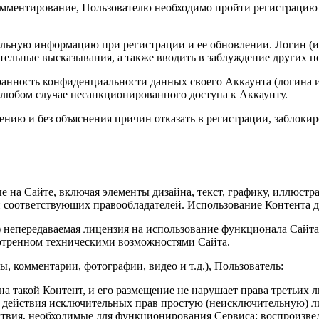
омментирование, Пользователю необходимо пройти регистрацию и
уальную информацию при регистрации и ее обновлении. Логин (и
ельные высказывания, а также вводить в заблуждение других п
хранность конфиденциальности данных своего Аккаунта (логина и
любом случае несанкционированного доступа к Аккаунту.
рению и без объяснения причин отказать в регистрации, заблоки
е на Сайте, включая элементы дизайна, текст, графику, иллюст
 соответствующих правообладателей. Использование Контента д
я) непередаваемая лицензия на использование функционала Сай
мотренном техническими возможностями Сайта.
ы, комментарии, фотографии, видео и т.д.), Пользователь:
а такой Контент, и его размещение не нарушает права третьих л
к действия исключительных прав простую (неисключительную) л
твия, необходимые для функционирования Сервиса: воспроизвед