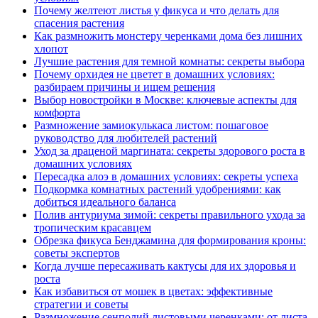
Почему желтеют листья у фикуса и что делать для
спасения растения
Как размножить монстеру черенками дома без лишних
хлопот
Лучшие растения для темной комнаты: секреты выбора
Почему орхидея не цветет в домашних условиях:
разбираем причины и ищем решения
Выбор новостройки в Москве: ключевые аспекты для
комфорта
Размножение замиокулькаса листом: пошаговое
руководство для любителей растений
Уход за драценой маргината: секреты здорового роста в
домашних условиях
Пересадка алоэ в домашних условиях: секреты успеха
Подкормка комнатных растений удобрениями: как
добиться идеального баланса
Полив антуриума зимой: секреты правильного ухода за
тропическим красавцем
Обрезка фикуса Бенджамина для формирования кроны:
советы экспертов
Когда лучше пересаживать кактусы для их здоровья и
роста
Как избавиться от мошек в цветах: эффективные
стратегии и советы
Размножение сенполий листовыми черенками: от листа