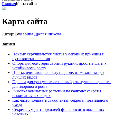
Главная
Карта сайта
Карта сайта
Автор:
By
Карина Дресвянникова
Записи
Почему скручиваются листья у бегонии: причины и
пути восстановления
Опора для монстеры своими руками: простые шаги к
устойчивому росту
Цветы, очищающие воздух в доме: от механизма до
лучших видов
Горшки для суккулентов: как выбрать лучшие варианты
для здорового роста
Зимовка комнатных растений на балконе: секреты
выживания в холодах
Как часто поливать суккуленты: секреты правильного
ухода
Секреты ухода за орхидеей фаленопсис в домашних
условиях