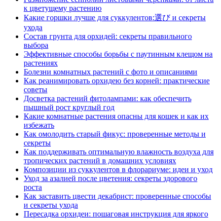
к цветущему растению
Какие горшки лучше для суккулентов:選び и секреты
ухода
Состав грунта для орхидей: секреты правильного
выбора
Эффективные способы борьбы с паутинным клещом на
растениях
Болезни комнатных растений с фото и описаниями
Как реанимировать орхидею без корней: практические
советы
Досветка растений фитолампами: как обеспечить
пышный рост круглый год
Какие комнатные растения опасны для кошек и как их
избежать
Как омолодить старый фикус: проверенные методы и
секреты
Как поддерживать оптимальную влажность воздуха для
тропических растений в домашних условиях
Композиции из суккулентов в флорариуме: идеи и уход
Уход за азалией после цветения: секреты здорового
роста
Как заставить цвести декабрист: проверенные способы
и секреты ухода
Пересадка орхидеи: пошаговая инструкция для яркого